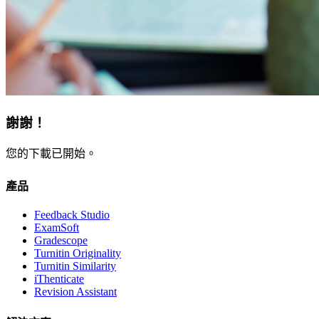
謝謝！
您的下載已開始。
產品
Feedback Studio
ExamSoft
Gradescope
Turnitin Originality
Turnitin Similarity
iThenticate
Revision Assistant