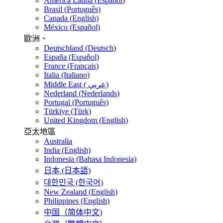
America Latina (Español)
Brasil (Português)
Canada (English)
México (Español)
歐洲、
Deutschland (Deutsch)
España (Español)
France (Français)
Italia (Italiano)
Middle East ( عربي)
Nederland (Nederlands)
Portugal (Português)
Türkiye (Türk)
United Kingdom (English)
亞太地區
Australia
India (English)
Indonesia (Bahasa Indonesia)
日本 (日本語)
대한민국 (한국어)
New Zealand (English)
Philippines (English)
中国（简体中文)