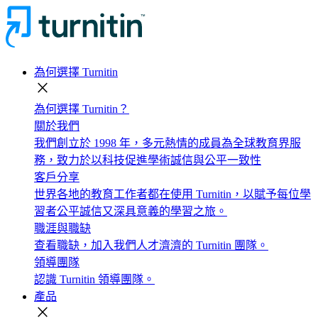
為何選擇 Turnitin
close
為何選擇 Turnitin？
關於我們
我們創立於 1998 年，多元熱情的成員為全球教育界服
務，致力於以科技促進學術誠信與公平一致性
客戶分享
世界各地的教育工作者都在使用 Turnitin，以賦予每位學
習者公平誠信又深具意義的學習之旅。
職涯與職缺
查看職缺，加入我們人才濟濟的 Turnitin 團隊。
領導團隊
認識 Turnitin 領導團隊。
產品
close