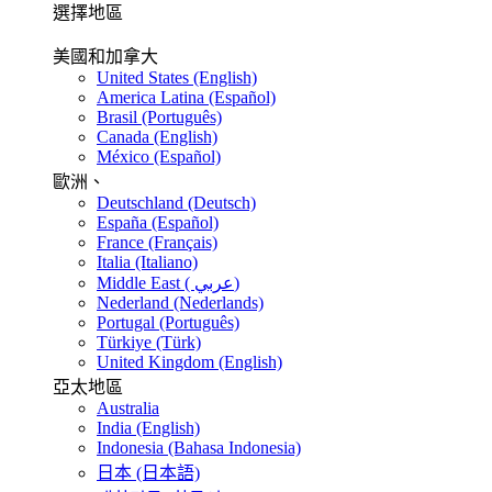
選擇地區
美國和加拿大
United States (English)
America Latina (Español)
Brasil (Português)
Canada (English)
México (Español)
歐洲、
Deutschland (Deutsch)
España (Español)
France (Français)
Italia (Italiano)
Middle East ( عربي)
Nederland (Nederlands)
Portugal (Português)
Türkiye (Türk)
United Kingdom (English)
亞太地區
Australia
India (English)
Indonesia (Bahasa Indonesia)
日本 (日本語)