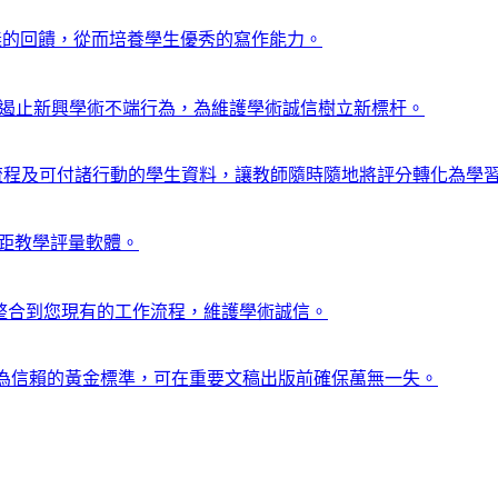
提供有意義的回饋，從而培養學生優秀的寫作能力。
的原創性問題，遏止新興學術不端行為，為維護學術誠信樹立新標杆。
效評分流程及可付諸行動的學生資料，讓教師隨時隨地將評分轉化為學
內與遠距教學評量軟體。
具，可無縫整合到您現有的工作流程，維護學術誠信。
出版商廣為信賴的黃金標準，可在重要文稿出版前確保萬無一失。