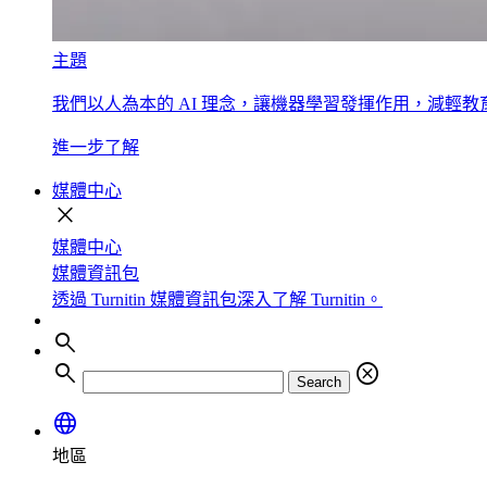
主題
我們以人為本的 AI 理念，讓機器學習發揮作用，減輕
進一步了解
媒體中心
close
媒體中心
媒體資訊包
透過 Turnitin 媒體資訊包深入了解 Turnitin。
search
search
cancel
Search
language
地區