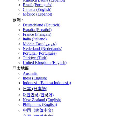
America Latina (Español)
Brasil (Português)
Canada (English)
México (Español)
歐洲、
Deutschland (Deutsch)
España (Español)
France (Français)
Italia (Italiano)
Middle East ( عربي)
Nederland (Nederlands)
Portugal (Português)
Türkiye (Türk)
United Kingdom (English)
亞太地區
Australia
India (English)
Indonesia (Bahasa Indonesia)
日本 (日本語)
대한민국 (한국어)
New Zealand (English)
Philippines (English)
中国（简体中文)