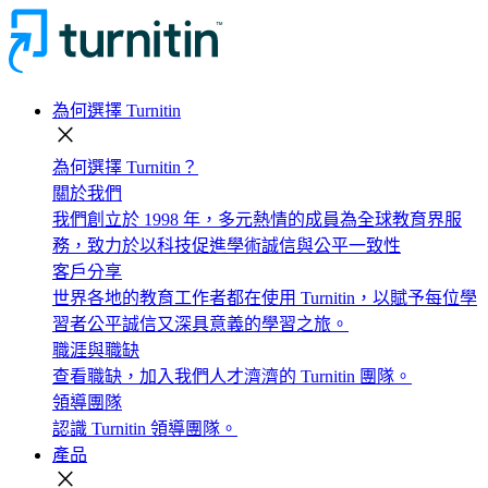
為何選擇 Turnitin
close
為何選擇 Turnitin？
關於我們
我們創立於 1998 年，多元熱情的成員為全球教育界服
務，致力於以科技促進學術誠信與公平一致性
客戶分享
世界各地的教育工作者都在使用 Turnitin，以賦予每位學
習者公平誠信又深具意義的學習之旅。
職涯與職缺
查看職缺，加入我們人才濟濟的 Turnitin 團隊。
領導團隊
認識 Turnitin 領導團隊。
產品
close