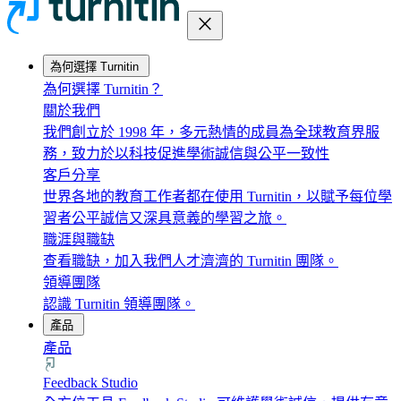
close
為何選擇 Turnitin
為何選擇 Turnitin？
關於我們
我們創立於 1998 年，多元熱情的成員為全球教育界服
務，致力於以科技促進學術誠信與公平一致性
客戶分享
世界各地的教育工作者都在使用 Turnitin，以賦予每位學
習者公平誠信又深具意義的學習之旅。
職涯與職缺
查看職缺，加入我們人才濟濟的 Turnitin 團隊。
領導團隊
認識 Turnitin 領導團隊。
產品
產品
Feedback Studio