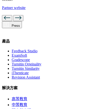
Partner website
Press
產品
Feedback Studio
ExamSoft
Gradescope
Turnitin Originality
Turnitin Similarity
iThenticate
Revision Assistant
解決方案
高等教育
中等教育