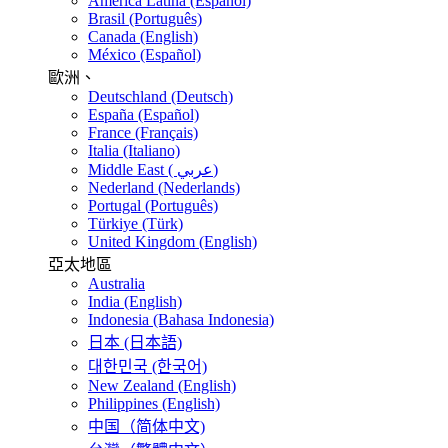
America Latina (Español)
Brasil (Português)
Canada (English)
México (Español)
歐洲、
Deutschland (Deutsch)
España (Español)
France (Français)
Italia (Italiano)
Middle East ( عربي)
Nederland (Nederlands)
Portugal (Português)
Türkiye (Türk)
United Kingdom (English)
亞太地區
Australia
India (English)
Indonesia (Bahasa Indonesia)
日本 (日本語)
대한민국 (한국어)
New Zealand (English)
Philippines (English)
中国（简体中文)