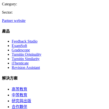
Category:
Sector:
Partner website
產品
Feedback Studio
ExamSoft
Gradescope
Turnitin Originality
Turnitin Similarity
iThenticate
Revision Assistant
解決方案
高等教育
中等教育
研究與出版
合作夥伴