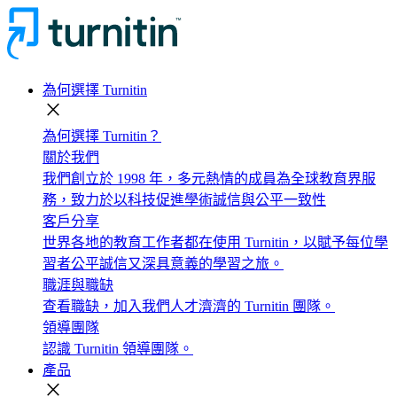
為何選擇 Turnitin
close
為何選擇 Turnitin？
關於我們
我們創立於 1998 年，多元熱情的成員為全球教育界服
務，致力於以科技促進學術誠信與公平一致性
客戶分享
世界各地的教育工作者都在使用 Turnitin，以賦予每位學
習者公平誠信又深具意義的學習之旅。
職涯與職缺
查看職缺，加入我們人才濟濟的 Turnitin 團隊。
領導團隊
認識 Turnitin 領導團隊。
產品
close